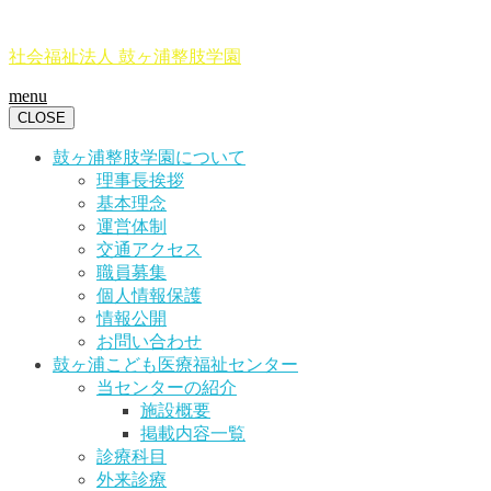
社会福祉法人 鼓ヶ浦整肢学園
menu
CLOSE
鼓ヶ浦整肢学園について
理事長挨拶
基本理念
運営体制
交通アクセス
職員募集
個人情報保護
情報公開
お問い合わせ
鼓ヶ浦こども医療福祉センター
当センターの紹介
施設概要
掲載内容一覧
診療科目
外来診療