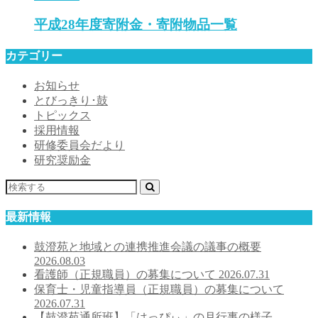
平成28年度寄附金・寄附物品一覧
カテゴリー
お知らせ
とびっきり･鼓
トピックス
採用情報
研修委員会だより
研究奨励金
最新情報
鼓澄苑と地域との連携推進会議の議事の概要
2026.08.03
看護師（正規職員）の募集について
2026.07.31
保育士・児童指導員（正規職員）の募集について
2026.07.31
【鼓澄苑通所班】「はっぴぃ」の月行事の様子