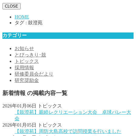
CLOSE
HOME
タグ : 鼓澄苑
カテゴリー
お知らせ
とびっきり･鼓
トピックス
採用情報
研修委員会だより
研究奨励金
新着情報 の掲載内容一覧
2026年01月06日
トピックス
【鼓澄苑】親睦レクリエーション大会 卓球バレー大
会
2026年01月05日
トピックス
【鼓澄苑】周防大島高校で訪問授業を行いました