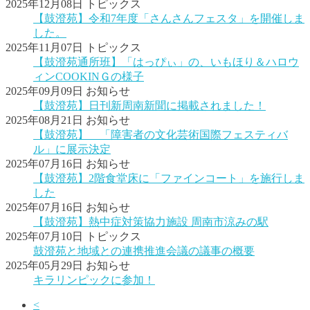
2025年12月08日
トピックス
【鼓澄苑】令和7年度「さんさんフェスタ」を開催しま
した。
2025年11月07日
トピックス
【鼓澄苑通所班】「はっぴぃ」の、いもほり＆ハロウ
ィンCOOKINＧの様子
2025年09月09日
お知らせ
【鼓澄苑】日刊新周南新聞に掲載されました！
2025年08月21日
お知らせ
【鼓澄苑】 「障害者の文化芸術国際フェスティバ
ル」に展示決定
2025年07月16日
お知らせ
【鼓澄苑】2階食堂床に「ファインコート」を施行しま
した
2025年07月16日
お知らせ
【鼓澄苑】熱中症対策協力施設 周南市涼みの駅
2025年07月10日
トピックス
鼓澄苑と地域との連携推進会議の議事の概要
2025年05月29日
お知らせ
キラリンピックに参加！
<