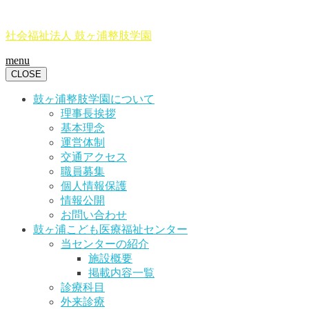
社会福祉法人 鼓ヶ浦整肢学園
menu
CLOSE
鼓ヶ浦整肢学園について
理事長挨拶
基本理念
運営体制
交通アクセス
職員募集
個人情報保護
情報公開
お問い合わせ
鼓ヶ浦こども医療福祉センター
当センターの紹介
施設概要
掲載内容一覧
診療科目
外来診療