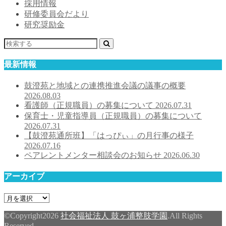
採用情報
研修委員会だより
研究奨励金
最新情報
鼓澄苑と地域との連携推進会議の議事の概要
2026.08.03
看護師（正規職員）の募集について
2026.07.31
保育士・児童指導員（正規職員）の募集について
2026.07.31
【鼓澄苑通所班】「はっぴぃ」の月行事の様子
2026.07.16
ペアレントメンター相談会のお知らせ
2026.06.30
アーカイブ
ア
ー
©Copyright2026
社会福祉法人 鼓ヶ浦整肢学園
.All Rights
カ
Reserved.