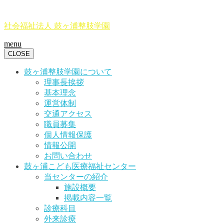
社会福祉法人 鼓ヶ浦整肢学園
menu
CLOSE
鼓ヶ浦整肢学園について
理事長挨拶
基本理念
運営体制
交通アクセス
職員募集
個人情報保護
情報公開
お問い合わせ
鼓ヶ浦こども医療福祉センター
当センターの紹介
施設概要
掲載内容一覧
診療科目
外来診療