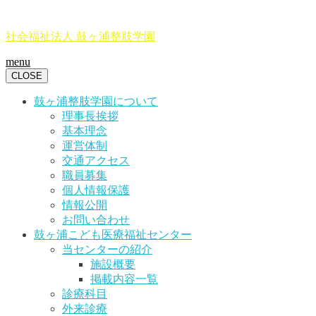
社会福祉法人 鼓ヶ浦整肢学園
menu
CLOSE
鼓ヶ浦整肢学園について
理事長挨拶
基本理念
運営体制
交通アクセス
職員募集
個人情報保護
情報公開
お問い合わせ
鼓ヶ浦こども医療福祉センター
当センターの紹介
施設概要
掲載内容一覧
診療科目
外来診療