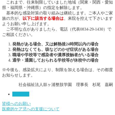
これまで、往来制限していました地域（関東・関西・愛知
県・福岡県・沖縄県）の指定を解除します。
基本的な感染対策の取り組みは継続します。ご本人やご家
族の方が、
以下に該当する場合は
、来院を控えて下さいます
ようお願い申し上げます。
ご不明な点がありましたら、電話（代表0834-29-1430）で
ご相談ください。
発熱がある場合、又は解熱後24時間以内の場合
発熱はなくても、咳などのかぜ症状がある場合
職場や学校等で感染者や濃厚接触者がいる場合
通学・通園しておられる学校等が休校中の場合
※今後も、感染拡大により、制限を加える場合は、その都度
お知らせします。
社会福祉法人鼓ヶ浦整肢学園 理事長 杉尾 嘉嗣
お知らせ
皆様へのお願い
医療的ケア児への支援について