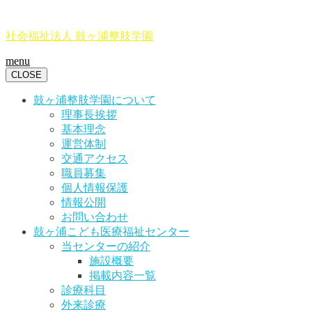
社会福祉法人 鼓ヶ浦整肢学園
menu
CLOSE
鼓ヶ浦整肢学園について
理事長挨拶
基本理念
運営体制
交通アクセス
職員募集
個人情報保護
情報公開
お問い合わせ
鼓ヶ浦こども医療福祉センター
当センターの紹介
施設概要
掲載内容一覧
診療科目
外来診療