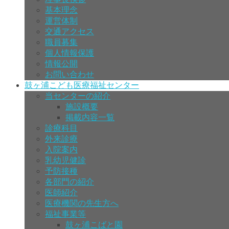
基本理念
運営体制
交通アクセス
職員募集
個人情報保護
情報公開
お問い合わせ
鼓ヶ浦こども医療福祉センター
当センターの紹介
施設概要
掲載内容一覧
診療科目
外来診療
入院案内
乳幼児健診
予防接種
各部門の紹介
医師紹介
医療機関の先生方へ
福祉事業等
鼓ヶ浦こばと園