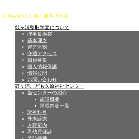
社会福祉法人 鼓ヶ浦整肢学園
鼓ヶ浦整肢学園について
理事長挨拶
基本理念
運営体制
交通アクセス
職員募集
個人情報保護
情報公開
お問い合わせ
鼓ヶ浦こども医療福祉センター
当センターの紹介
施設概要
掲載内容一覧
診療科目
外来診療
入院案内
乳幼児健診
予防接種