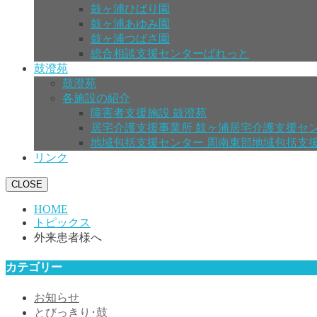
鼓ヶ浦ひばり園
鼓ヶ浦あゆみ園
鼓ヶ浦つばさ園
総合相談支援センターぱれっと
鼓澄苑
鼓澄苑
各施設の紹介
障害者支援施設 鼓澄苑
居宅介護支援事業所 鼓ヶ浦居宅介護支援セ
地域包括支援センター 周南東部地域包括支
リンク
CLOSE
HOME
トピックス
外来患者様へ
カテゴリー
お知らせ
とびっきり･鼓