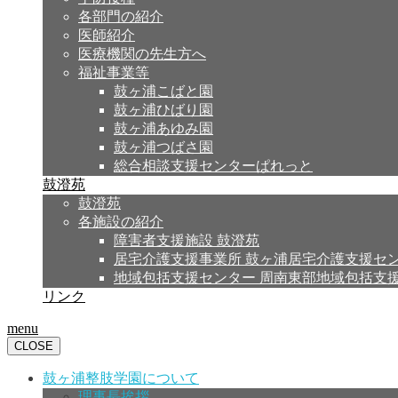
各部門の紹介
医師紹介
医療機関の先生方へ
福祉事業等
鼓ヶ浦こばと園
鼓ヶ浦ひばり園
鼓ヶ浦あゆみ園
鼓ヶ浦つばさ園
総合相談支援センターぱれっと
鼓澄苑
鼓澄苑
各施設の紹介
障害者支援施設 鼓澄苑
居宅介護支援事業所 鼓ヶ浦居宅介護支援セ
地域包括支援センター 周南東部地域包括支
リンク
menu
CLOSE
鼓ヶ浦整肢学園について
理事長挨拶