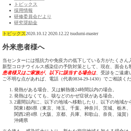
トピックス
採用情報
研修委員会だより
研究奨励金
トピックス
2020.10.12
2020.12.22
tsudumi-master
外来患者様へ
当センターには抵抗力や免疫力の低下している方がたくさん
新型コロナウイルス感染症の予防対策として、現在、面会も
患者様又はご家族が、以下に該当する場合は
、受診をご遠慮
ご不明な点があれば、電話（代表0834-29-1430）でご相談く
発熱がある場合、又は解熱後24時間以内の場合。
発熱はなくても、咳などのかぜ症状がある場合。
2週間以内に、以下の地域へ移動したり、以下の地域か
関東1都6県（東京、埼玉、千葉、神奈川、茨城、栃木
関西2府4県（大阪、京都、兵庫、和歌山、奈良、滋賀）
沖縄県