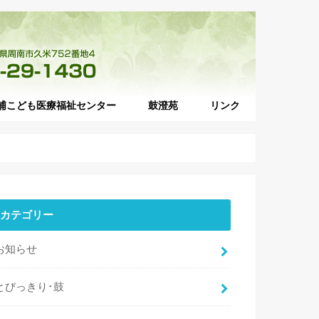
浦こども医療福祉センター
鼓澄苑
リンク
ンターの紹介
科目
診療
案内
児健診
接種
門の紹介
紹介
機関の先生方へ
事業等
施設概要
掲載内容一覧
鼓ヶ浦こばと園
鼓ヶ浦ひばり園
鼓ヶ浦あゆみ園
鼓ヶ浦つばさ園
総合相談支援センターぱれっと
鼓澄苑
各施設の紹介
カテゴリー
お知らせ
とびっきり･鼓