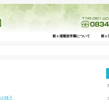
鼓ヶ浦整肢学園について
鼓ヶ
理事長挨拶
基本理念
運営体制
交通アクセス
職員募集
個人情報保護
情報公開
お問い合わせ
当セ
診療
外来
入院
乳幼
予防
各部
医師
医療
福祉
事の様子