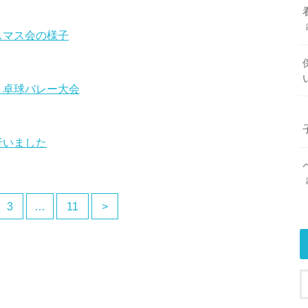
スマス会の様子
 卓球バレー大会
行いました
3
…
11
>